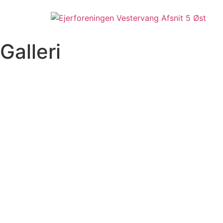
Videre
til
indhold
Galleri